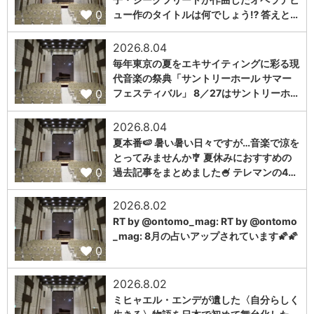
0
ュー作のタイトルは何でしょう⁉️ 答えと…
2026.8.04
毎年東京の夏をエキサイティングに彩る現
代音楽の祭典「サントリーホール サマー
0
フェスティバル」 8／27はサントリーホ…
2026.8.04
夏本番🍉 暑い暑い日々ですが…音楽で涼を
とってみませんか🎐 夏休みにおすすめの
0
過去記事をまとめました🍧 テレマンの4…
2026.8.02
RT by @ontomo_mag: RT by @ontomo
_mag: 8月の占いアップされています🌠🌠
0
2026.8.02
ミヒャエル・エンデが遺した〈自分らしく