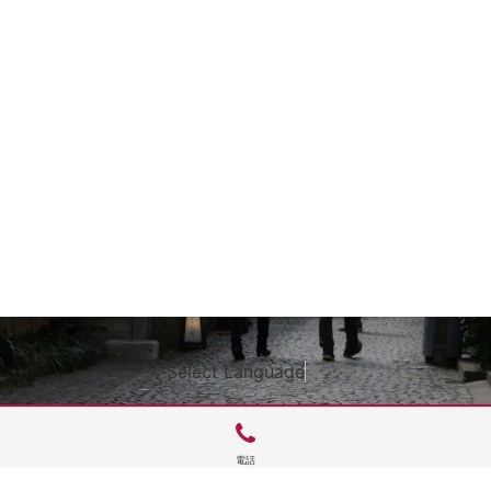
Select Language
▼
電話