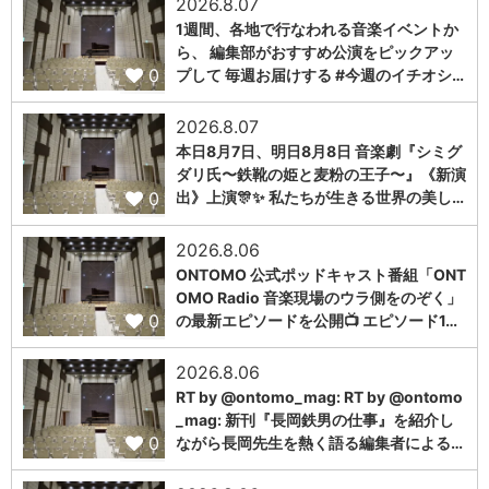
2026.8.07
1週間、各地で行なわれる音楽イベントか
ら、 編集部がおすすめ公演をピックアッ
0
プして 毎週お届けする #今週のイチオシ…
2026.8.07
本日8月7日、明日8月8日 音楽劇『シミグ
ダリ氏〜鉄靴の姫と麦粉の王子〜』《新演
0
出》上演🎊✨ 私たちが生きる世界の美し…
2026.8.06
ONTOMO 公式ポッドキャスト番組「ONT
OMO Radio 音楽現場のウラ側をのぞく」
0
の最新エピソードを公開📺 エピソード1…
2026.8.06
RT by @ontomo_mag: RT by @ontomo
_mag: 新刊『長岡鉄男の仕事』を紹介し
0
ながら長岡先生を熱く語る編集者による…