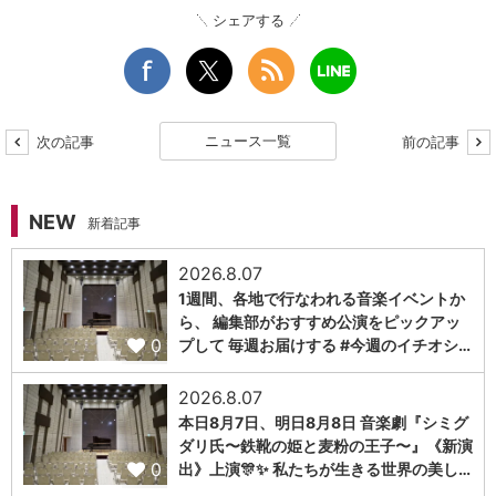
シェアする
ニュース一覧
次の記事
前の記事
NEW
新着記事
2026.8.07
1週間、各地で行なわれる音楽イベントか
ら、 編集部がおすすめ公演をピックアッ
0
プして 毎週お届けする #今週のイチオシ…
2026.8.07
本日8月7日、明日8月8日 音楽劇『シミグ
ダリ氏〜鉄靴の姫と麦粉の王子〜』《新演
0
出》上演🎊✨ 私たちが生きる世界の美し…