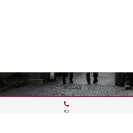
Select Language
▼
電話