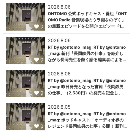
2026.8.06
ONTOMO 公式ポッドキャスト番組「ONT
OMO Radio 音楽現場のウラ側をのぞく」
0
の最新エピソードを公開📺 エピソード1…
2026.8.06
RT by @ontomo_mag: RT by @ontomo
_mag: 新刊『長岡鉄男の仕事』を紹介し
0
ながら長岡先生を熱く語る編集者による…
2026.8.06
RT by @ontomo_mag: RT by @ontomo
_mag: 昨日発売となった書籍「長岡鉄男
0
の仕事」（2,530円）の発売を記念し、…
2026.8.05
RT by @ontomo_mag: RT by @ontomo
_mag: ポッドキャスト「オーディオ界の
0
レジェンド長岡鉄男の仕事」公開！ 新刊…