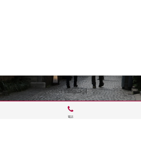
Select Language
▼
電話