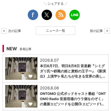
シェアする
ニュース一覧
次の記事
前の記事
NEW
新着記事
2026.8.07
本日8月7日、明日8月8日 音楽劇『シミグ
ダリ氏〜鉄靴の姫と麦粉の王子〜』《新演
0
出》上演🎊✨ 私たちが生きる世界の美し…
2026.8.06
ONTOMO 公式ポッドキャスト番組「ONT
OMO Radio 音楽現場のウラ側をのぞく」
0
の最新エピソードを公開📺 エピソード1…