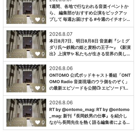
1週間、各地で行なわれる音楽イベントか
ら、 編集部がおすすめ公演をピックアッ
0
プして 毎週お届けする #今週のイチオシ…
2026.8.07
本日8月7日、明日8月8日 音楽劇『シミグ
ダリ氏〜鉄靴の姫と麦粉の王子〜』《新演
0
出》上演🎊✨ 私たちが生きる世界の美し…
2026.8.06
ONTOMO 公式ポッドキャスト番組「ONT
OMO Radio 音楽現場のウラ側をのぞく」
0
の最新エピソードを公開📺 エピソード1…
2026.8.06
RT by @ontomo_mag: RT by @ontomo
_mag: 新刊『長岡鉄男の仕事』を紹介し
0
ながら長岡先生を熱く語る編集者による…