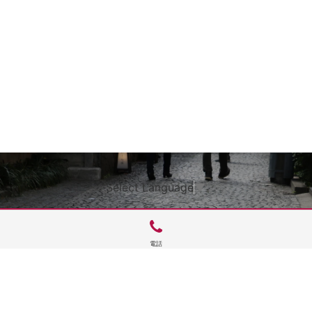
Select Language
▼
電話