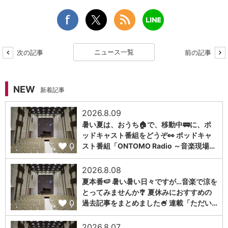
ニュース一覧
次の記事
前の記事
NEW
新着記事
2026.8.09
暑い夏は、おうち🏠で、移動中🚃に、ポ
ッドキャスト番組をどうぞ👀 ポッドキャ
0
スト番組「ONTOMO Radio ～音楽現場…
2026.8.08
夏本番🍉 暑い暑い日々ですが…音楽で涼を
とってみませんか🎐 夏休みにおすすめの
0
過去記事をまとめました🍧 連載「ただい…
2026.8.07