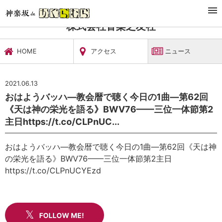
TOP
文化施設・ギャラリー
株式会社音楽之友社
ニュース
株式会社音楽之友社
HOME
アクセス
ニュース
2021.06.13
おはようバッハ—教会暦で聴く今日の1曲—第62回
《天は神の栄光を語る》BWV76——三位一体節第2
主日https://t.co/CLPnUC...
おはようバッハ—教会暦で聴く今日の1曲—第62回《天は神
の栄光を語る》BWV76——三位一体節第2主日
https://t.co/CLPnUCYEzd
FOLLOW ME!