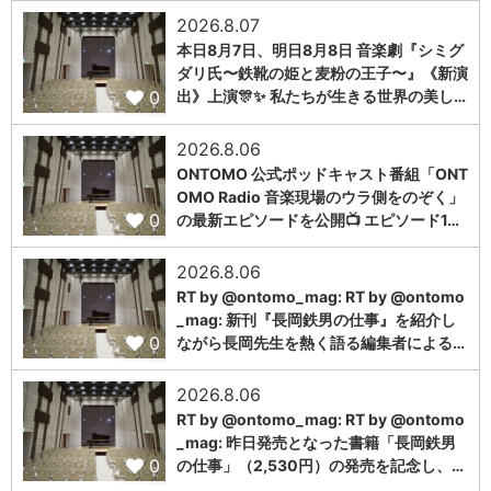
2026.8.07
本日8月7日、明日8月8日 音楽劇『シミグ
ダリ氏〜鉄靴の姫と麦粉の王子〜』《新演
0
出》上演🎊✨ 私たちが生きる世界の美し…
2026.8.06
ONTOMO 公式ポッドキャスト番組「ONT
OMO Radio 音楽現場のウラ側をのぞく」
0
の最新エピソードを公開📺 エピソード1…
2026.8.06
RT by @ontomo_mag: RT by @ontomo
_mag: 新刊『長岡鉄男の仕事』を紹介し
0
ながら長岡先生を熱く語る編集者による…
2026.8.06
RT by @ontomo_mag: RT by @ontomo
_mag: 昨日発売となった書籍「長岡鉄男
0
の仕事」（2,530円）の発売を記念し、…