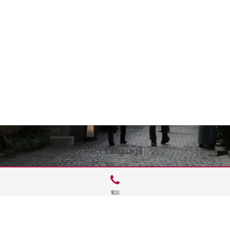
Select Language
▼
電話