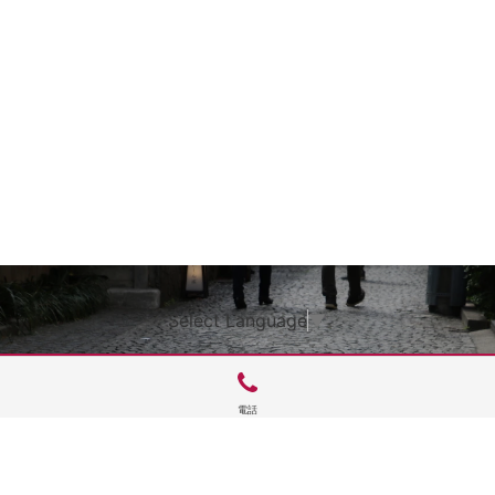
Select Language
▼
電話