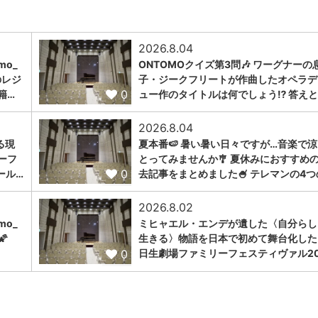
2026.8.04
omo_
ONTOMOクイズ第3問🎶 ワーグナーの
のレジ
子・ジークフリートが作曲したオペラデ
0
籍…
ュー作のタイトルは何でしょう⁉️ 答えと
2026.8.04
る現
夏本番🍉 暑い暑い日々ですが…音楽で
ーフ
とってみませんか🎐 夏休みにおすすめ
0
ール…
去記事をまとめました🍧 テレマンの4つ
2026.8.02
omo_
ミヒャエル・エンデが遺した〈自分らし

生きる〉物語を日本で初めて舞台化した
0
日生劇場ファミリーフェスティヴァル20