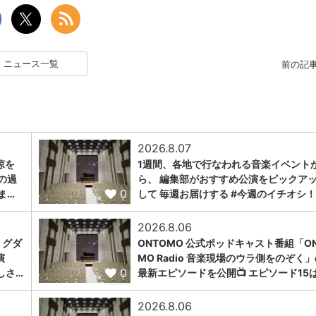
ニュース一覧
前の記
2026.8.07
涼を
1週間、各地で行なわれる音楽イベント
の過
ら、 編集部がおすすめ公演をピックア
0
ま…
して 毎週お届けする #今週のイチオシ！
2026.8.06
ミグダ
ONTOMO 公式ポッドキャスト番組「ON
演
MO Radio 音楽現場のウラ側をのぞく
0
しさ…
最新エピソードを公開📺 エピソード15
2026.8.06