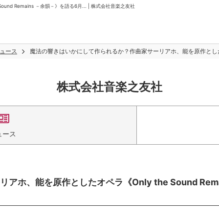
 Remains －余韻－》を語る6月... | 株式会社音楽之友社
ュース
魔法の響きはいかにして作られるか？作曲家サーリアホ、能を原作としたオペラ《On
株式会社音楽之友社
ュース
能を原作としたオペラ《Only the Sound Rema