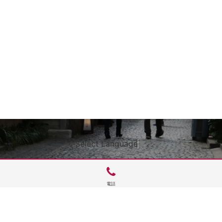
Select Language
▼
電話