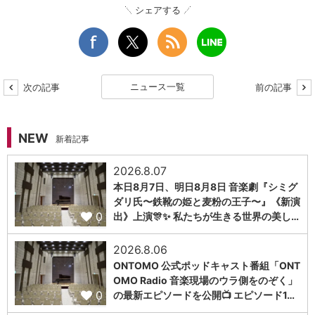
シェアする
ニュース一覧
次の記事
前の記事
NEW
新着記事
2026.8.07
本日8月7日、明日8月8日 音楽劇『シミグ
ダリ氏〜鉄靴の姫と麦粉の王子〜』《新演
0
出》上演🎊✨ 私たちが生きる世界の美し…
2026.8.06
ONTOMO 公式ポッドキャスト番組「ONT
OMO Radio 音楽現場のウラ側をのぞく」
0
の最新エピソードを公開📺 エピソード1…