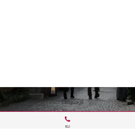
Select Language
▼
電話