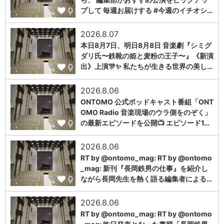
0
プして 毎週お届けする #今週のイチオシ…
2026.8.07
本日8月7日、明日8月8日 音楽劇『シミグ
ダリ氏〜鉄靴の姫と麦粉の王子〜』《新演
0
出》上演🎊✨ 私たちが生きる世界の美し…
2026.8.06
ONTOMO 公式ポッドキャスト番組「ONT
OMO Radio 音楽現場のウラ側をのぞく」
0
の最新エピソードを公開📺 エピソード1…
2026.8.06
RT by @ontomo_mag: RT by @ontomo
_mag: 新刊『長岡鉄男の仕事』を紹介し
0
ながら長岡先生を熱く語る編集者による…
2026.8.06
RT by @ontomo_mag: RT by @ontomo