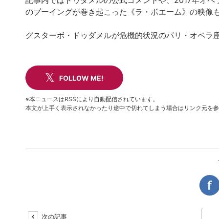
記事内ではドゥダメルの公式コメントや、2017年オ
のブーイングが巻き起こった《ラ・ボエーム》の映像
グスターボ・ドゥダメルが危機的状況のパリ・オペラ座音楽監督に就
FOLLOW ME!
※本ニュースはRSSにより自動配信されています。
本文が上手く表示されなかったり途中で切れてしまう場合はリンク元を参
次の記事