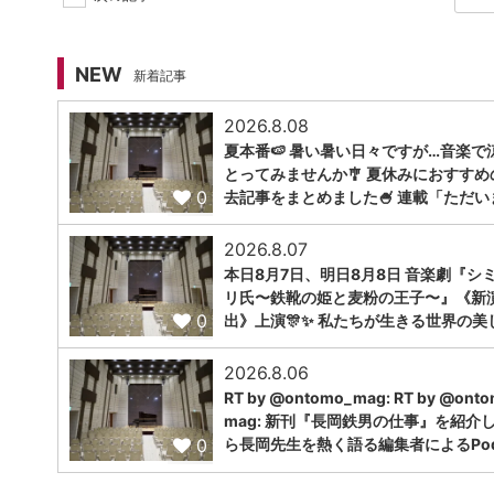
NEW
新着記事
2026.8.08
夏本番🍉 暑い暑い日々ですが…音楽で
とってみませんか🎐 夏休みにおすすめ
0
去記事をまとめました🍧 連載「ただい
2026.8.07
本日8月7日、明日8月8日 音楽劇『シ
リ氏〜鉄靴の姫と麦粉の王子〜』《新
0
出》上演🎊✨ 私たちが生きる世界の美
2026.8.06
RT by @ontomo_mag: RT by @ont
mag: 新刊『長岡鉄男の仕事』を紹介
0
ら長岡先生を熱く語る編集者によるPodc