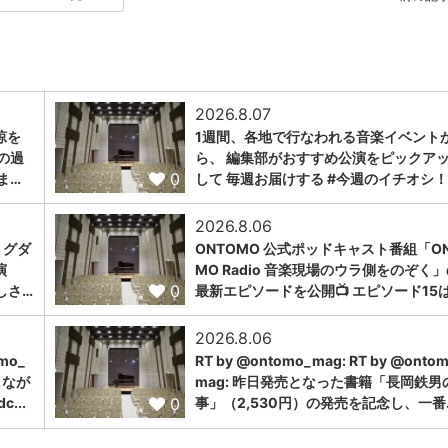
2026.8.07
涼を
1週間、各地で行なわれる音楽イベント
の過
ら、 編集部がおすすめ公演をピックア
0
ま…
して 毎週お届けする #今週のイチオシ！
2026.8.06
ミグダ
ONTOMO 公式ポッドキャスト番組「ON
演
MO Radio 音楽現場のウラ側をのぞく
0
しさ…
最新エピソードを公開📺 エピソード15
2026.8.06
omo_
RT by @ontomo_mag: RT by @onto
しなが
mag: 昨日発売となった書籍「長岡鉄男
0
...
事」（2,530円）の発売を記念し、一番..