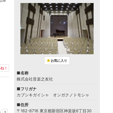
怒涛
お気に入り
ね！
■名称
株式会社音楽之友社
■フリガナ
カブシキガイシャ オンガクノトモシャ
■住所
〒162-8716 東京都新宿区神楽坂6丁目30
事