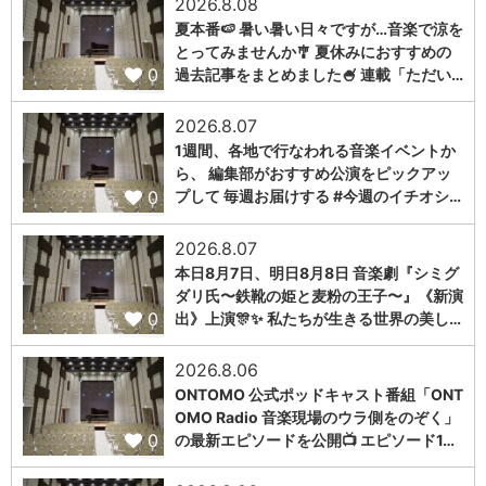
2026.8.08
夏本番🍉 暑い暑い日々ですが…音楽で涼を
とってみませんか🎐 夏休みにおすすめの
0
過去記事をまとめました🍧 連載「ただい…
2026.8.07
1週間、各地で行なわれる音楽イベントか
ら、 編集部がおすすめ公演をピックアッ
0
プして 毎週お届けする #今週のイチオシ…
2026.8.07
本日8月7日、明日8月8日 音楽劇『シミグ
ダリ氏〜鉄靴の姫と麦粉の王子〜』《新演
0
出》上演🎊✨ 私たちが生きる世界の美し…
2026.8.06
ONTOMO 公式ポッドキャスト番組「ONT
OMO Radio 音楽現場のウラ側をのぞく」
0
の最新エピソードを公開📺 エピソード1…