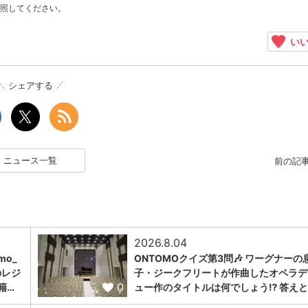
照してください。
いい
シェアする
ニュース一覧
前の記
2026.8.04
omo_
ONTOMOクイズ第3問🎶 ワーグナーの
のレジ
子・ジークフリートが作曲したオペラデ
0
籍…
ュー作のタイトルは何でしょう⁉️ 答えと