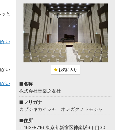
ルッと
物がい
物がい
お気に入り
物がい
■名称
株式会社音楽之友社
■フリガナ
カブシキガイシャ オンガクノトモシャ
■住所
〒162-8716 東京都新宿区神楽坂6丁目30