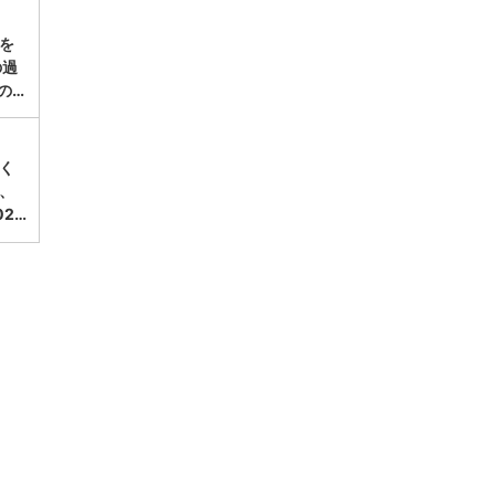
涼を
の過
の…
く
、
2…