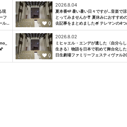
2026.8.04
る現
夏本番🍉 暑い暑い日々ですが…音楽で
ーフ
とってみませんか🎐 夏休みにおすすめ
0
ール…
去記事をまとめました🍧 テレマンの4つ
2026.8.02
omo_
ミヒャエル・エンデが遺した〈自分らし

生きる〉物語を日本で初めて舞台化した
0
日生劇場ファミリーフェスティヴァル20