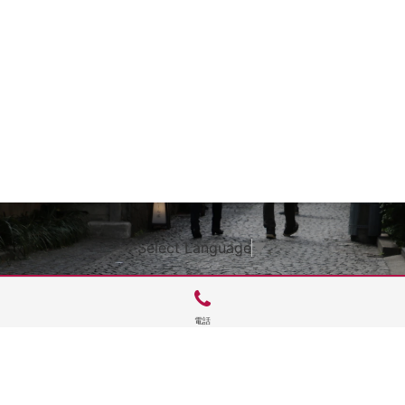
Select Language
▼
電話