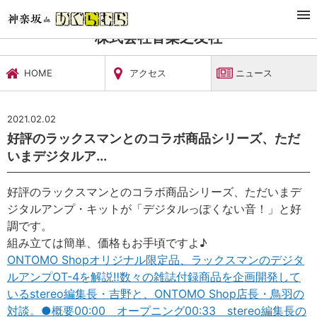
TOP
文化施設・ギャラリー
株式会社音楽之友社
ニュース
株式会社音楽之友社
HOME
アクセス
ニュース
2021.02.02
好評のラックスマンとのコラボ商品シリーズ、ただ
いまデジタルア...
好評のラックスマンとのコラボ商品シリーズ、ただいまデ
ジタルアンプ・キットが「デジタルっぽくない音！」と好
調です。
組み立ては簡単、価格もお手頃ですよ♪
ONTOMO Shopオリジナル限定品、ラックスマンのデジタ
ルアンプOT-4を解説‼数々の雑誌付録商品を企画開発して
いるstereo編集長・吉野と、ONTOMO Shop店長・鳥羽の
対談。●概要00:00 オープニング00:33 stereo編集長の