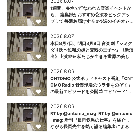
2026.8.07
1週間、各地で行なわれる音楽イベントか
ら、 編集部がおすすめ公演をピックアッ
0
プして 毎週お届けする #今週のイチオシ…
2026.8.07
本日8月7日、明日8月8日 音楽劇『シミグ
ダリ氏〜鉄靴の姫と麦粉の王子〜』《新演
0
出》上演🎊✨ 私たちが生きる世界の美し…
2026.8.06
ONTOMO 公式ポッドキャスト番組「ONT
OMO Radio 音楽現場のウラ側をのぞく」
0
の最新エピソードを公開📺 エピソード1…
2026.8.06
RT by @ontomo_mag: RT by @ontomo
_mag: 新刊『長岡鉄男の仕事』を紹介し
0
ながら長岡先生を熱く語る編集者による…