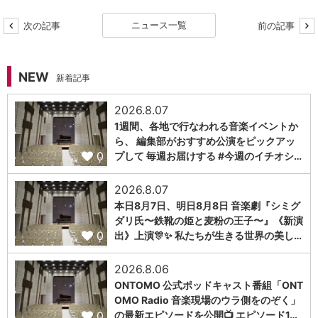
ニュース一覧
次の記事
前の記事
NEW
新着記事
2026.8.07
1週間、各地で行なわれる音楽イベントか
ら、 編集部がおすすめ公演をピックアッ
0
プして 毎週お届けする #今週のイチオシ…
2026.8.07
本日8月7日、明日8月8日 音楽劇『シミグ
ダリ氏〜鉄靴の姫と麦粉の王子〜』《新演
0
出》上演🎊✨ 私たちが生きる世界の美し…
2026.8.06
ONTOMO 公式ポッドキャスト番組「ONT
OMO Radio 音楽現場のウラ側をのぞく」
0
の最新エピソードを公開📺 エピソード1…