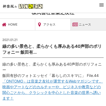
TOP
文化施設・ギャラリー
株式会社音楽之友社
ニュース
株式会社音楽之友社
HOME
アクセス
ニュース
2021.01.21
線の多い景色と、柔らかくも厚みある40声部のポリ
フォニー 飯田有...
線の多い景色と、柔らかくも厚みある40声部のポリフォニ
ー
飯田有抄のフォトエッセイ「暮らしのスキマに」 File.44
「ONTOMO」は音楽之友社が運営するWebマガジンです。
映画やアートなどのカルチャーや、ビジネスや教育などの
関心ごとから、クラシックを中心とした音楽の世界へ誘い
ます！