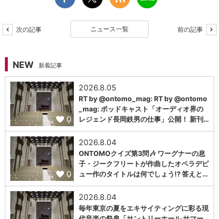
ニュース一覧
次の記事
前の記事
NEW
新着記事
2026.8.05
RT by @ontomo_mag: RT by @ontomo
_mag: ポッドキャスト「オーディオ界の
0
レジェンド長岡鉄男の仕事」公開！ 新刊…
2026.8.04
ONTOMOクイズ第3問🎶 ワーグナーの息
子・ジークフリートが作曲したオペラデビ
0
ュー作のタイトルは何でしょう⁉️ 答えと…
2026.8.04
毎年東京の夏をエキサイティングに彩る現
代音楽の祭典「サントリーホール サマー