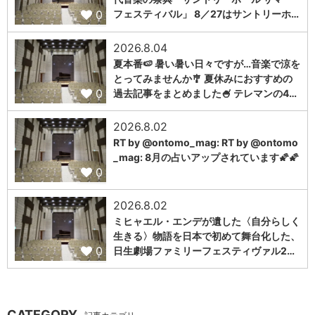
0
フェスティバル」 8／27はサントリーホ…
2026.8.04
夏本番🍉 暑い暑い日々ですが…音楽で涼を
とってみませんか🎐 夏休みにおすすめの
0
過去記事をまとめました🍧 テレマンの4…
2026.8.02
RT by @ontomo_mag: RT by @ontomo
_mag: 8月の占いアップされています🌠🌠
0
2026.8.02
ミヒャエル・エンデが遺した〈自分らしく
生きる〉物語を日本で初めて舞台化した、
0
日生劇場ファミリーフェスティヴァル2…
CATEGORY