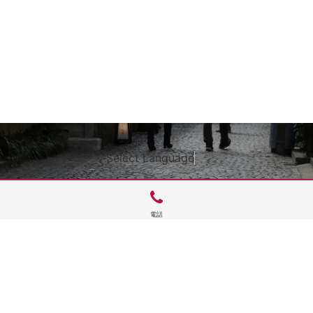
Select Language
▼
電話