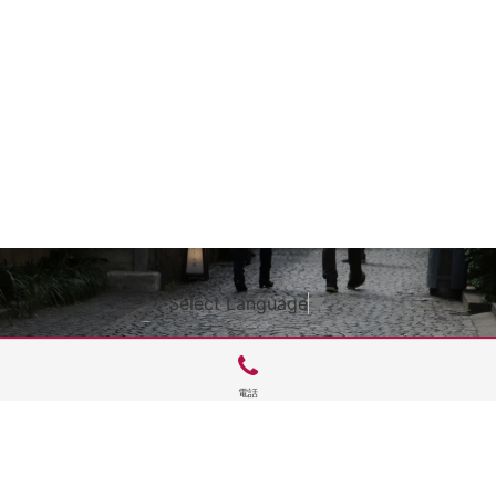
Select Language
▼
電話