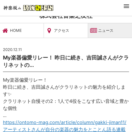
TOP
文化施設・ギャラリー
株式会社音楽之友社
ニュース
株式会社音楽之友社
HOME
アクセス
ニュース
2020.12.11
‪My楽器偏愛リレー！‬ ‪昨日に続き、吉田誠さんがクラ
リネットの...
‪My楽器偏愛リレー！‬
‪昨日に続き、吉田誠さんがクラリネットの魅力を紹介しま
す
✨
‪クラリネット自慢その2：1人で4役をこなす広い音域と豊か
な個性‬
...
https://ontomo-mag.com/article/column/gakki-jiman11/‬
アーティストさんが自分の楽器の魅力をとことん語る連載