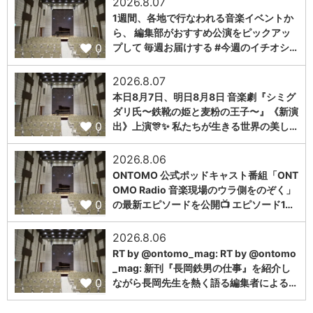
2026.8.07
1週間、各地で行なわれる音楽イベントか
ら、 編集部がおすすめ公演をピックアッ
0
プして 毎週お届けする #今週のイチオシ…
2026.8.07
本日8月7日、明日8月8日 音楽劇『シミグ
ダリ氏〜鉄靴の姫と麦粉の王子〜』《新演
0
出》上演🎊✨ 私たちが生きる世界の美し…
2026.8.06
ONTOMO 公式ポッドキャスト番組「ONT
OMO Radio 音楽現場のウラ側をのぞく」
0
の最新エピソードを公開📺 エピソード1…
2026.8.06
RT by @ontomo_mag: RT by @ontomo
_mag: 新刊『長岡鉄男の仕事』を紹介し
0
ながら長岡先生を熱く語る編集者による…