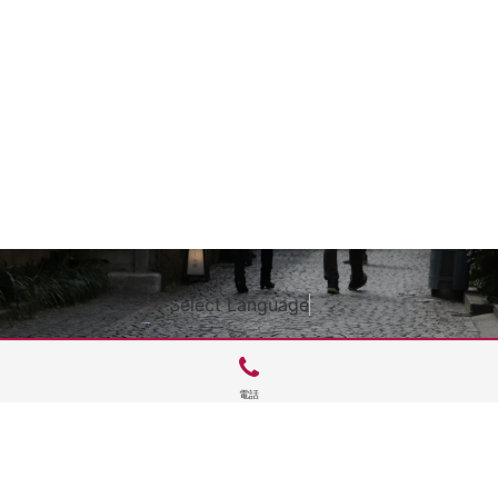
Select Language
▼
電話