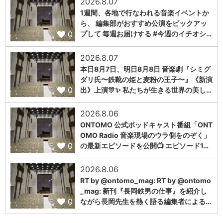
2026.8.07
1週間、各地で行なわれる音楽イベントか
ら、 編集部がおすすめ公演をピックアッ
0
プして 毎週お届けする #今週のイチオシ…
2026.8.07
本日8月7日、明日8月8日 音楽劇『シミグ
ダリ氏〜鉄靴の姫と麦粉の王子〜』《新演
0
出》上演🎊✨ 私たちが生きる世界の美し…
2026.8.06
ONTOMO 公式ポッドキャスト番組「ONT
OMO Radio 音楽現場のウラ側をのぞく」
0
の最新エピソードを公開📺 エピソード1…
2026.8.06
RT by @ontomo_mag: RT by @ontomo
_mag: 新刊『長岡鉄男の仕事』を紹介し
0
ながら長岡先生を熱く語る編集者による…