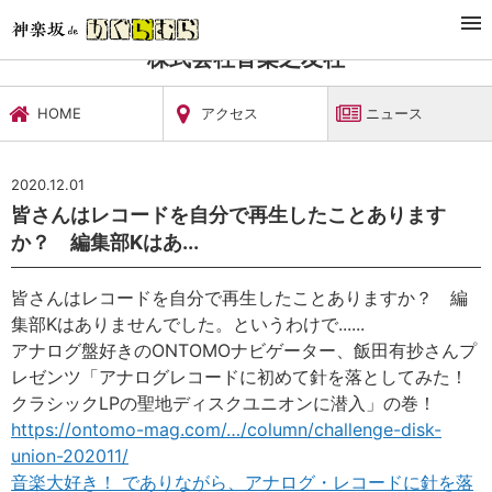
TOP
文化施設・ギャラリー
株式会社音楽之友社
ニュース
株式会社音楽之友社
HOME
アクセス
ニュース
2020.12.01
皆さんはレコードを自分で再生したことあります
か？ 編集部Kはあ...
皆さんはレコードを自分で再生したことありますか？ 編
集部Kはありませんでした。というわけで......
アナログ盤好きのONTOMOナビゲーター、飯田有抄さんプ
レゼンツ「アナログレコードに初めて針を落としてみた！
クラシックLPの聖地ディスクユニオンに潜入」の巻！
https://ontomo-mag.com/…/column/challenge-disk-
union-202011/
音楽大好き！ でありながら、アナログ・レコードに針を落