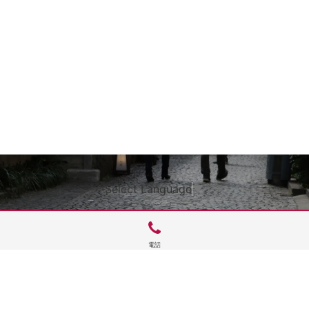
Select Language
▼
電話