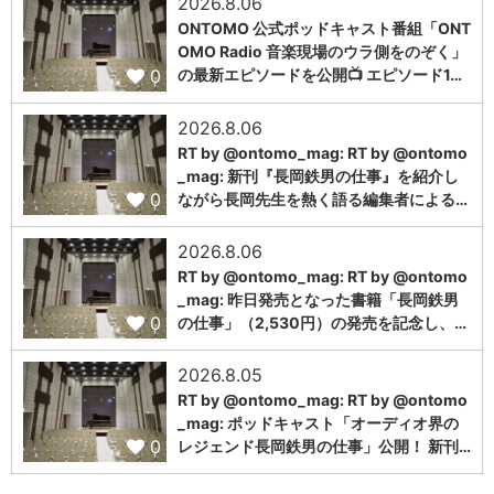
2026.8.06
ONTOMO 公式ポッドキャスト番組「ONT
OMO Radio 音楽現場のウラ側をのぞく」
0
の最新エピソードを公開📺 エピソード1…
2026.8.06
RT by @ontomo_mag: RT by @ontomo
_mag: 新刊『長岡鉄男の仕事』を紹介し
0
ながら長岡先生を熱く語る編集者による…
2026.8.06
RT by @ontomo_mag: RT by @ontomo
_mag: 昨日発売となった書籍「長岡鉄男
0
の仕事」（2,530円）の発売を記念し、…
2026.8.05
RT by @ontomo_mag: RT by @ontomo
_mag: ポッドキャスト「オーディオ界の
0
レジェンド長岡鉄男の仕事」公開！ 新刊…