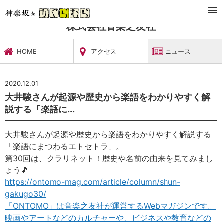
TOP
文化施設・ギャラリー
株式会社音楽之友社
ニュース
株式会社音楽之友社
HOME
アクセス
ニュース
2020.12.01
大井駿さんが起源や歴史から楽語をわかりやすく解
説する「楽語に...
大井駿さんが起源や歴史から楽語をわかりやすく解説する
「楽語にまつわるエトセトラ」。
第30回は、クラリネット！歴史や名前の由来を見てみまし
ょう
🎵
https://ontomo-mag.com/article/column/shun-
gakugo30/
「ONTOMO」は音楽之友社が運営するWebマガジンです。
映画やアートなどのカルチャーや、ビジネスや教育などの