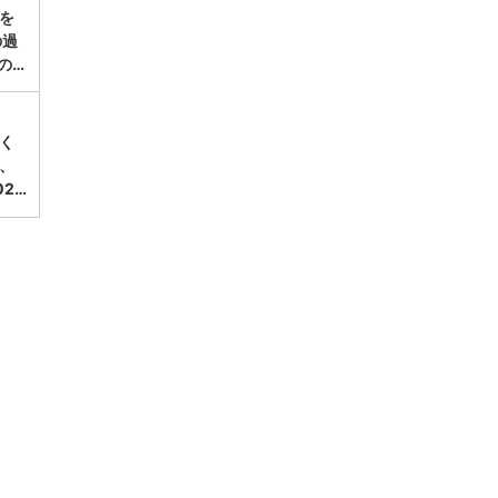
涼を
の過
の…
く
、
2…