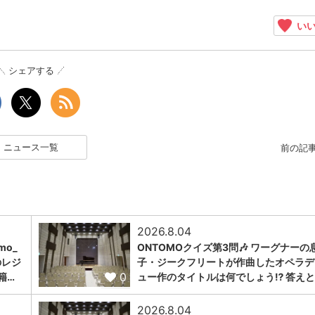
いい
シェアする
ニュース一覧
前の記
2026.8.04
omo_
ONTOMOクイズ第3問🎶 ワーグナーの
のレジ
子・ジークフリートが作曲したオペラデ
0
籍…
ュー作のタイトルは何でしょう⁉️ 答えと
2026.8.04