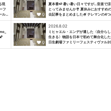
る現
夏本番🍉 暑い暑い日々ですが…音楽で
ーフ
とってみませんか🎐 夏休みにおすすめ
0
ール…
去記事をまとめました🍧 テレマンの4つ
2026.8.02
omo_
ミヒャエル・エンデが遺した〈自分らし

生きる〉物語を日本で初めて舞台化した
0
日生劇場ファミリーフェスティヴァル20