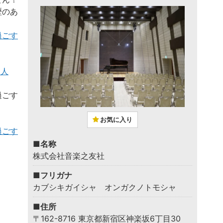
歴のあ
過ごす
り人
過ごす
お気に入り
過ごす
■名称
株式会社音楽之友社
■フリガナ
カブシキガイシャ オンガクノトモシャ
■住所
〒162-8716 東京都新宿区神楽坂6丁目30