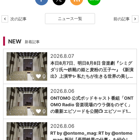
ニュース一覧
次の記事
前の記事
NEW
新着記事
2026.8.07
本日8月7日、明日8月8日 音楽劇『シミグ
ダリ氏〜鉄靴の姫と麦粉の王子〜』《新演
0
出》上演🎊✨ 私たちが生きる世界の美し…
2026.8.06
ONTOMO 公式ポッドキャスト番組「ONT
OMO Radio 音楽現場のウラ側をのぞく」
0
の最新エピソードを公開📺 エピソード1…
2026.8.06
RT by @ontomo_mag: RT by @ontomo
_mag: 新刊『長岡鉄男の仕事』を紹介し