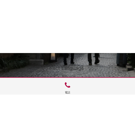
Select Language
▼
電話