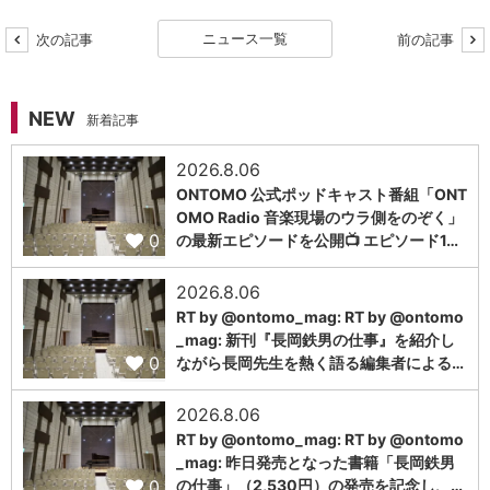
ニュース一覧
次の記事
前の記事
NEW
新着記事
2026.8.06
ONTOMO 公式ポッドキャスト番組「ONT
OMO Radio 音楽現場のウラ側をのぞく」
0
の最新エピソードを公開📺 エピソード1…
2026.8.06
RT by @ontomo_mag: RT by @ontomo
_mag: 新刊『長岡鉄男の仕事』を紹介し
0
ながら長岡先生を熱く語る編集者による…
2026.8.06
RT by @ontomo_mag: RT by @ontomo
_mag: 昨日発売となった書籍「長岡鉄男
0
の仕事」（2,530円）の発売を記念し、…