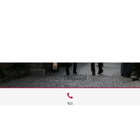
Select Language
▼
電話