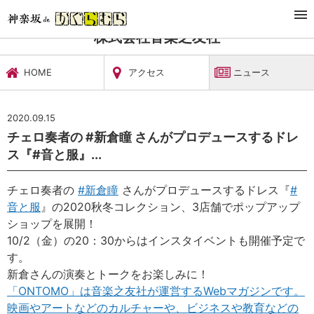
TOP
文化施設・ギャラリー
株式会社音楽之友社
ニュース
株式会社音楽之友社
HOME
アクセス
ニュース
2020.09.15
チェロ奏者の #新倉瞳 さんがプロデュースするドレ
ス『#音と服』...
チェロ奏者の
#
新倉瞳
さんがプロデュースするドレス『
#
音と服
』の2020秋冬コレクション、3店舗でポップアップ
ショップを展開！
10/2（金）の20：30からはインスタイベントも開催予定で
す。
新倉さんの演奏とトークをお楽しみに！
「ONTOMO」は音楽之友社が運営するWebマガジンです。
映画やアートなどのカルチャーや、ビジネスや教育などの