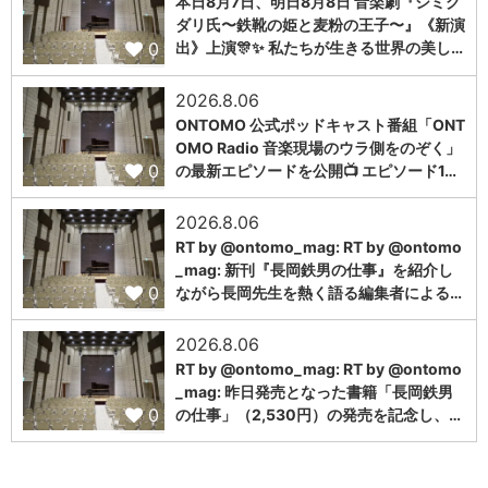
本日8月7日、明日8月8日 音楽劇『シミグ
ダリ氏〜鉄靴の姫と麦粉の王子〜』《新演
0
出》上演🎊✨ 私たちが生きる世界の美し…
2026.8.06
ONTOMO 公式ポッドキャスト番組「ONT
OMO Radio 音楽現場のウラ側をのぞく」
0
の最新エピソードを公開📺 エピソード1…
2026.8.06
RT by @ontomo_mag: RT by @ontomo
_mag: 新刊『長岡鉄男の仕事』を紹介し
0
ながら長岡先生を熱く語る編集者による…
2026.8.06
RT by @ontomo_mag: RT by @ontomo
_mag: 昨日発売となった書籍「長岡鉄男
0
の仕事」（2,530円）の発売を記念し、…