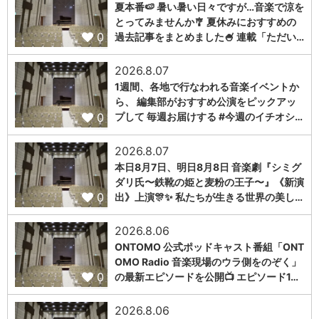
夏本番🍉 暑い暑い日々ですが…音楽で涼を
とってみませんか🎐 夏休みにおすすめの
0
過去記事をまとめました🍧 連載「ただい…
2026.8.07
1週間、各地で行なわれる音楽イベントか
ら、 編集部がおすすめ公演をピックアッ
0
プして 毎週お届けする #今週のイチオシ…
2026.8.07
本日8月7日、明日8月8日 音楽劇『シミグ
ダリ氏〜鉄靴の姫と麦粉の王子〜』《新演
0
出》上演🎊✨ 私たちが生きる世界の美し…
2026.8.06
ONTOMO 公式ポッドキャスト番組「ONT
OMO Radio 音楽現場のウラ側をのぞく」
0
の最新エピソードを公開📺 エピソード1…
2026.8.06