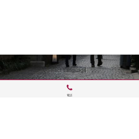
Select Language
▼
電話