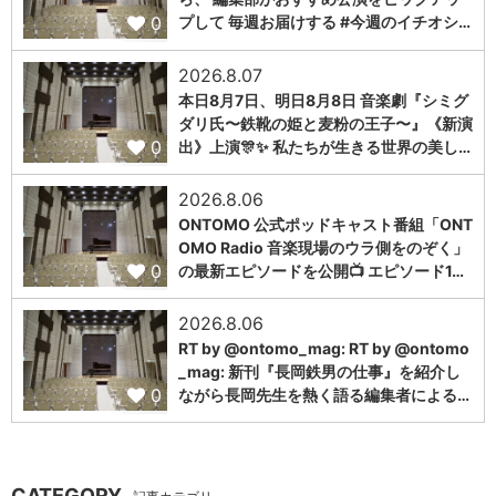
0
プして 毎週お届けする #今週のイチオシ…
2026.8.07
本日8月7日、明日8月8日 音楽劇『シミグ
ダリ氏〜鉄靴の姫と麦粉の王子〜』《新演
0
出》上演🎊✨ 私たちが生きる世界の美し…
2026.8.06
ONTOMO 公式ポッドキャスト番組「ONT
OMO Radio 音楽現場のウラ側をのぞく」
0
の最新エピソードを公開📺 エピソード1…
2026.8.06
RT by @ontomo_mag: RT by @ontomo
_mag: 新刊『長岡鉄男の仕事』を紹介し
0
ながら長岡先生を熱く語る編集者による…
CATEGORY