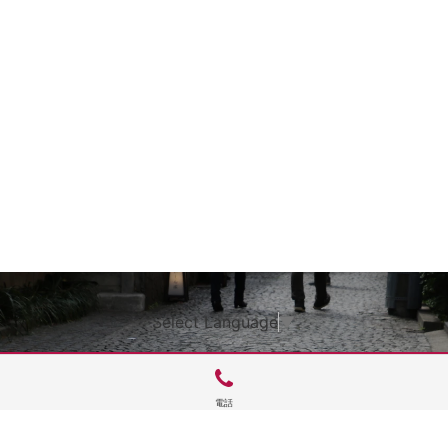
Select Language
▼
電話