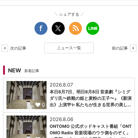
シェアする
ニュース一覧
次の記事
前の記事
NEW
新着記事
2026.8.07
本日8月7日、明日8月8日 音楽劇『シミグ
ダリ氏〜鉄靴の姫と麦粉の王子〜』《新演
0
出》上演🎊✨ 私たちが生きる世界の美し…
2026.8.06
ONTOMO 公式ポッドキャスト番組「ONT
OMO Radio 音楽現場のウラ側をのぞく」