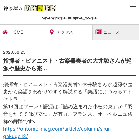
TOP
文化施設・ギャラリー
株式会社音楽之友社
ニュース
株式会社音楽之友社
HOME
アクセス
ニュース
2020.08.25
指揮者・ピアニスト・古楽器奏者の大井駿さんが起
源や歴史から楽...
指揮者・ピアニスト・古楽器奏者の大井駿さんが起源や歴
史から楽語をわかりやすく解説する「楽語にまつわるエト
セトラ」。
第18回はブーレ！語源は「詰め込まれた小枝の束」か「羽
音をたてて飛び立つ」が有力。フランス、オーベルニュ発
祥の舞踏です
💃
https://ontomo-mag.com/article/column/shun-
gakugo18/