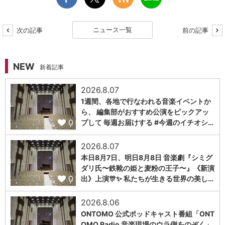
ニュース一覧
次の記事
前の記事
NEW
新着記事
2026.8.07
1週間、各地で行なわれる音楽イベントか
ら、 編集部がおすすめ公演をピックアッ
0
プして 毎週お届けする #今週のイチオシ…
2026.8.07
本日8月7日、明日8月8日 音楽劇『シミグ
ダリ氏〜鉄靴の姫と麦粉の王子〜』《新演
0
出》上演🎊✨ 私たちが生きる世界の美し…
2026.8.06
ONTOMO 公式ポッドキャスト番組「ONT
OMO Radio 音楽現場のウラ側をのぞく」