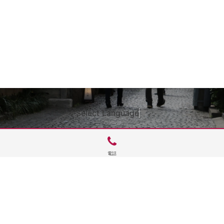
Select Language
▼
電話