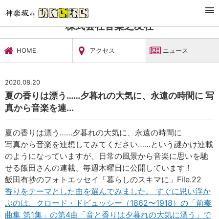
TOP
文化施設・ギャラリー
株式会社音楽之友社
ニュース
株式会社音楽之友社
HOME
アクセス
ニュース
2020.08.20
夏の香りは漂う……夕暮れの大気に、永遠の時間に 写
真から音楽を連...
夏の香りは漂う……夕暮れの大気に、永遠の時間に
写真から音楽を連想してみてください……という謎かけ連載
のようになっていますが、日常の風景から音楽に思いを馳
せる飯田さんの連載、毎週木曜日に公開しています！
飯田有抄のフォトエッセイ「暮らしのスキマに」File.22
香りをテーマとした曲を選んでみました。 すぐに思い浮か
ぶのは、クロード・ドビュッシー（1862〜1918）の「前奏
曲集 第1集」の第4曲「音と香りは夕暮れの大気に漂う」で