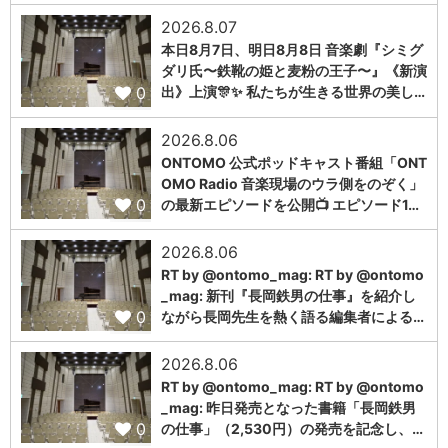
2026.8.07
本日8月7日、明日8月8日 音楽劇『シミグ
ダリ氏〜鉄靴の姫と麦粉の王子〜』《新演
0
出》上演🎊✨ 私たちが生きる世界の美し…
2026.8.06
ONTOMO 公式ポッドキャスト番組「ONT
OMO Radio 音楽現場のウラ側をのぞく」
0
の最新エピソードを公開📺 エピソード1…
2026.8.06
RT by @ontomo_mag: RT by @ontomo
_mag: 新刊『長岡鉄男の仕事』を紹介し
0
ながら長岡先生を熱く語る編集者による…
2026.8.06
RT by @ontomo_mag: RT by @ontomo
_mag: 昨日発売となった書籍「長岡鉄男
0
の仕事」（2,530円）の発売を記念し、…