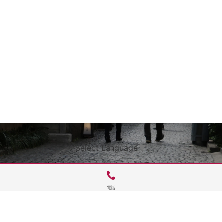
Select Language
▼
電話