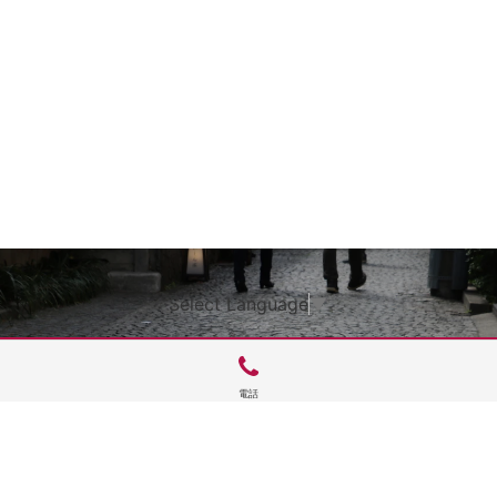
Select Language
▼
電話