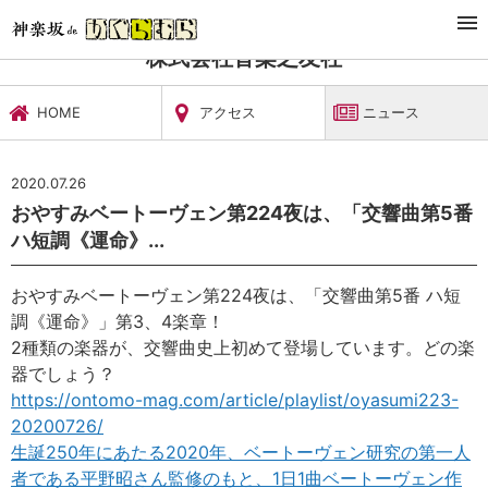
TOP
文化施設・ギャラリー
株式会社音楽之友社
ニュース
株式会社音楽之友社
HOME
アクセス
ニュース
2020.07.26
おやすみベートーヴェン第224夜は、「交響曲第5番
ハ短調《運命》...
おやすみベートーヴェン第224夜は、「交響曲第5番 ハ短
調《運命》」第3、4楽章！
2種類の楽器が、交響曲史上初めて登場しています。どの楽
器でしょう？
https://ontomo-mag.com/article/playlist/oyasumi223-
20200726/
生誕250年にあたる2020年、ベートーヴェン研究の第一人
者である平野昭さん監修のもと、1日1曲ベートーヴェン作