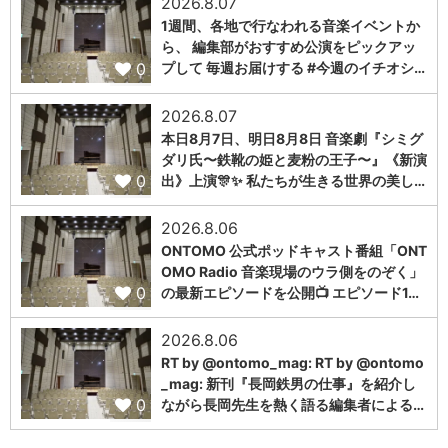
2026.8.07
1週間、各地で行なわれる音楽イベントか
ら、 編集部がおすすめ公演をピックアッ
0
プして 毎週お届けする #今週のイチオシ…
2026.8.07
本日8月7日、明日8月8日 音楽劇『シミグ
ダリ氏〜鉄靴の姫と麦粉の王子〜』《新演
0
出》上演🎊✨ 私たちが生きる世界の美し…
2026.8.06
ONTOMO 公式ポッドキャスト番組「ONT
OMO Radio 音楽現場のウラ側をのぞく」
0
の最新エピソードを公開📺 エピソード1…
2026.8.06
RT by @ontomo_mag: RT by @ontomo
_mag: 新刊『長岡鉄男の仕事』を紹介し
0
ながら長岡先生を熱く語る編集者による…