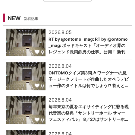
NEW
新着記事
2026.8.05
RT by @ontomo_mag: RT by @ontomo
_mag: ポッドキャスト「オーディオ界の
0
レジェンド長岡鉄男の仕事」公開！ 新刊…
2026.8.04
ONTOMOクイズ第3問🎶 ワーグナーの息
子・ジークフリートが作曲したオペラデビ
0
ュー作のタイトルは何でしょう⁉️ 答えと…
2026.8.04
毎年東京の夏をエキサイティングに彩る現
代音楽の祭典「サントリーホール サマー
0
フェスティバル」 8／27はサントリーホ…
2026.8.04