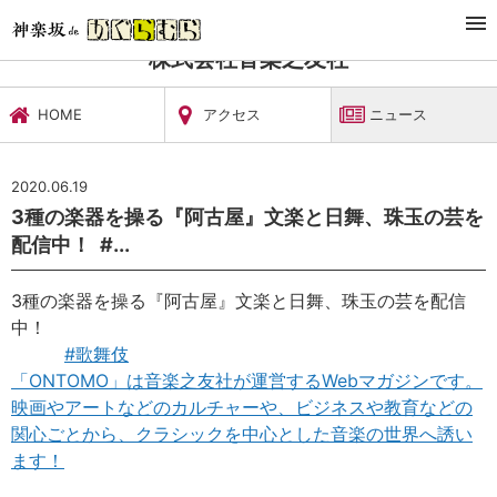
TOP
文化施設・ギャラリー
株式会社音楽之友社
ニュース
株式会社音楽之友社
HOME
アクセス
ニュース
2020.06.19
‪3種の楽器を操る『阿古屋』文楽と日舞、珠玉の芸を
配信中！ ‬ ‪#...
‪3種の楽器を操る『阿古屋』文楽と日舞、珠玉の芸を配信
中！ ‬
‪
#
歌舞伎
「ONTOMO」は音楽之友社が運営するWebマガジンです。
映画やアートなどのカルチャーや、ビジネスや教育などの
関心ごとから、クラシックを中心とした音楽の世界へ誘い
ます！