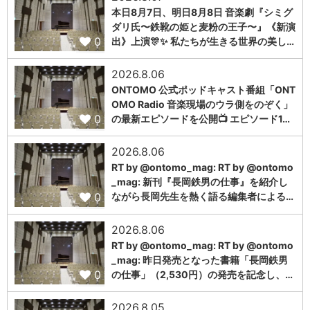
本日8月7日、明日8月8日 音楽劇『シミグ
ダリ氏〜鉄靴の姫と麦粉の王子〜』《新演
0
出》上演🎊✨ 私たちが生きる世界の美し…
2026.8.06
ONTOMO 公式ポッドキャスト番組「ONT
OMO Radio 音楽現場のウラ側をのぞく」
0
の最新エピソードを公開📺 エピソード1…
2026.8.06
RT by @ontomo_mag: RT by @ontomo
_mag: 新刊『長岡鉄男の仕事』を紹介し
0
ながら長岡先生を熱く語る編集者による…
2026.8.06
RT by @ontomo_mag: RT by @ontomo
_mag: 昨日発売となった書籍「長岡鉄男
0
の仕事」（2,530円）の発売を記念し、…
2026.8.05