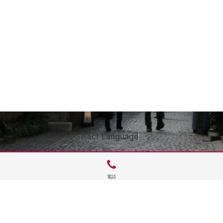
Select Language
▼
電話