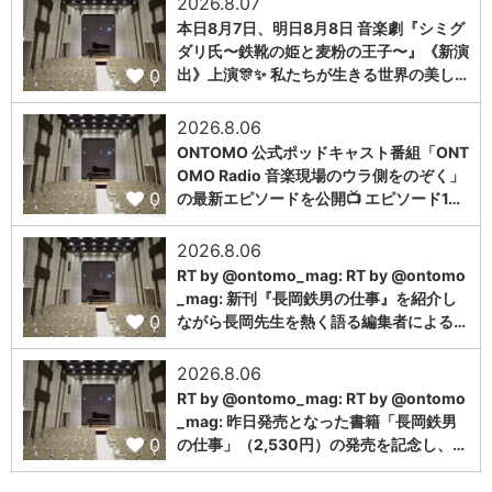
2026.8.07
本日8月7日、明日8月8日 音楽劇『シミグ
ダリ氏〜鉄靴の姫と麦粉の王子〜』《新演
0
出》上演🎊✨ 私たちが生きる世界の美し…
2026.8.06
ONTOMO 公式ポッドキャスト番組「ONT
OMO Radio 音楽現場のウラ側をのぞく」
0
の最新エピソードを公開📺 エピソード1…
2026.8.06
RT by @ontomo_mag: RT by @ontomo
_mag: 新刊『長岡鉄男の仕事』を紹介し
0
ながら長岡先生を熱く語る編集者による…
2026.8.06
RT by @ontomo_mag: RT by @ontomo
_mag: 昨日発売となった書籍「長岡鉄男
0
の仕事」（2,530円）の発売を記念し、…