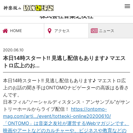
TOP
文化施設・ギャラリー
株式会社音楽之友社
ニュース
株式会社音楽之友社
HOME
アクセス
ニュース
2020.06.10
‪本日14時スタート!! 見逃し配信もあります♪ マエス
トロ広上のお...
‪本日14時スタート!! 見逃し配信もあります♪ マエストロ広
上のお話の聞き手はONTOMOナビゲーターの高坂はる香さ
んです。‬
‪日本フィル“ソーシャルディスタンス・アンサンブル”がサン
トリーホールからライブ配信！
https://ontomo-
mag.com/arti…/event/totteoki-online20200610/‬
「ONTOMO」は音楽之友社が運営するWebマガジンです。
映画やアートなどのカルチャーや、ビジネスや教育などの