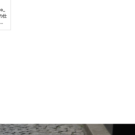
mo_
の仕
.