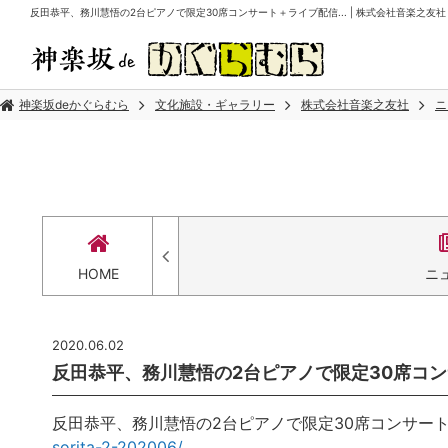
反田恭平、務川慧悟の2台ピアノで限定30席コンサート＋ライブ配信... | 株式会社音楽之友社
神楽坂deかぐらむら
文化施設・ギャラリー
株式会社音楽之友社
ニ
HOME
ニ
2020.06.02
反田恭平、務川慧悟の2台ピアノで限定30席コンサ
反田恭平、務川慧悟の2台ピアノで限定30席コンサー
sorita-2-202006/