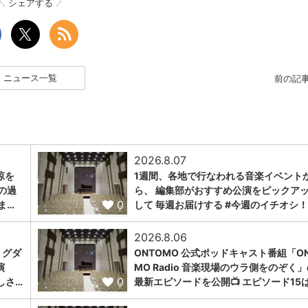
シェアする
ニュース一覧
前の記
2026.8.07
涼を
1週間、各地で行なわれる音楽イベント
の過
ら、 編集部がおすすめ公演をピックア
0
ま…
して 毎週お届けする #今週のイチオシ！
2026.8.06
ミグダ
ONTOMO 公式ポッドキャスト番組「ON
演
MO Radio 音楽現場のウラ側をのぞく
0
しさ…
最新エピソードを公開📺 エピソード15