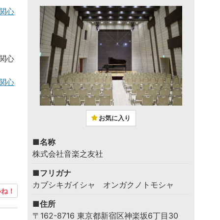
関心
関心
関心
お気に入り
■名称
株式会社音楽之友社
■フリガナ
カブシキガイシャ オンガクノトモシャ
ね！
■住所
〒162-8716 東京都新宿区神楽坂6丁目30