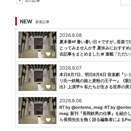
次の記事
NEW
新着記事
2026.8.08
夏本番🍉 暑い暑い日々ですが…音楽で
とってみませんか🎐 夏休みにおすすめ
0
去記事をまとめました🍧 連載「ただい
2026.8.07
本日8月7日、明日8月8日 音楽劇『シ
リ氏〜鉄靴の姫と麦粉の王子〜』《新
0
出》上演🎊✨ 私たちが生きる世界の美
2026.8.06
RT by @ontomo_mag: RT by @ont
mag: 新刊『長岡鉄男の仕事』を紹介
0
ら長岡先生を熱く語る編集者によるPodc