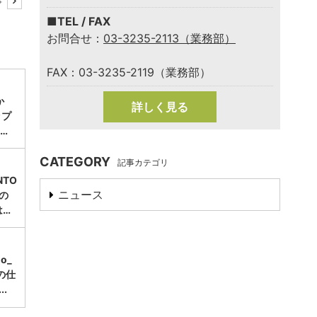
事
■TEL / FAX
お問合せ：
03-3235-2113（業務部）
FAX：03-3235-2119（業務部）
か
詳しく見る
ップ
…
CATEGORY
記事カテゴリ
TO
ニュース
」の
は…
mo_
の仕
.