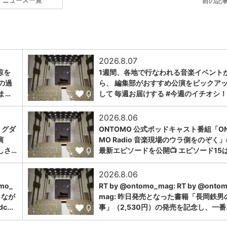
ニュース一覧
前の記
2026.8.07
涼を
1週間、各地で行なわれる音楽イベント
の過
ら、 編集部がおすすめ公演をピックア
0
ま…
して 毎週お届けする #今週のイチオシ！
2026.8.06
ミグダ
ONTOMO 公式ポッドキャスト番組「ON
演
MO Radio 音楽現場のウラ側をのぞく
0
しさ…
最新エピソードを公開📺 エピソード15
2026.8.06
omo_
RT by @ontomo_mag: RT by @onto
しなが
mag: 昨日発売となった書籍「長岡鉄男
0
...
事」（2,530円）の発売を記念し、一番..