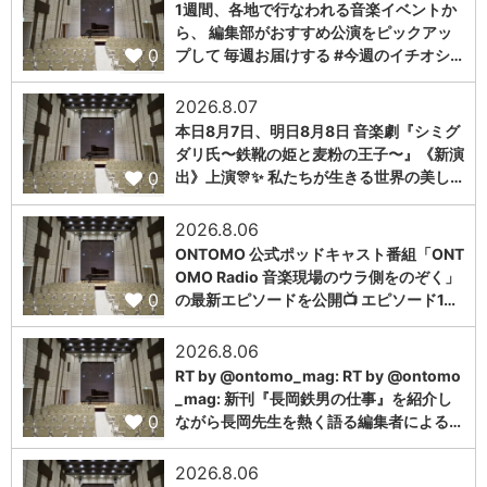
1週間、各地で行なわれる音楽イベントか
ら、 編集部がおすすめ公演をピックアッ
0
プして 毎週お届けする #今週のイチオシ…
2026.8.07
本日8月7日、明日8月8日 音楽劇『シミグ
ダリ氏〜鉄靴の姫と麦粉の王子〜』《新演
0
出》上演🎊✨ 私たちが生きる世界の美し…
2026.8.06
ONTOMO 公式ポッドキャスト番組「ONT
OMO Radio 音楽現場のウラ側をのぞく」
0
の最新エピソードを公開📺 エピソード1…
2026.8.06
RT by @ontomo_mag: RT by @ontomo
_mag: 新刊『長岡鉄男の仕事』を紹介し
0
ながら長岡先生を熱く語る編集者による…
2026.8.06