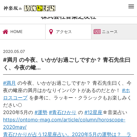
TOP
文化施設・ギャラリー
株式会社音楽之友社
ニュース
株式会社音楽之友社
HOME
アクセス
ニュース
2020.05.07
‪#満月 の今夜、いかがお過ごしですか？ 青石先生曰
く、今夜の蠍...
#
満月
の今夜、いかがお過ごしですか？ 青石先生曰く、今
夜の蠍座の満月はかなりインパクトがあるのだとか！
#
ホ
ロスコープ
を参考に、ラッキー・クラシックもお楽しみく
ださい
🌕
‪2020年5月の
#
運勢
#
青石ひかり
の
#
12星座
☆音楽占い
https://ontomo-mag.com/article/column/horoscope-
2020may/‬
青石ひかりが占う12星座占い。2020年5月の運勢は？ ラ