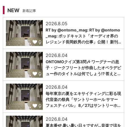
NEW
新着記事
2026.8.05
RT by @ontomo_mag: RT by @ontomo
_mag: ポッドキャスト「オーディオ界の
0
レジェンド長岡鉄男の仕事」公開！ 新刊…
2026.8.04
ONTOMOクイズ第3問🎶 ワーグナーの息
子・ジークフリートが作曲したオペラデビ
0
ュー作のタイトルは何でしょう⁉️ 答えと…
2026.8.04
毎年東京の夏をエキサイティングに彩る現
代音楽の祭典「サントリーホール サマー
0
フェスティバル」 8／27はサントリーホ…
2026.8.04
夏本番🍉 暑い暑い日々ですが…音楽で涼を