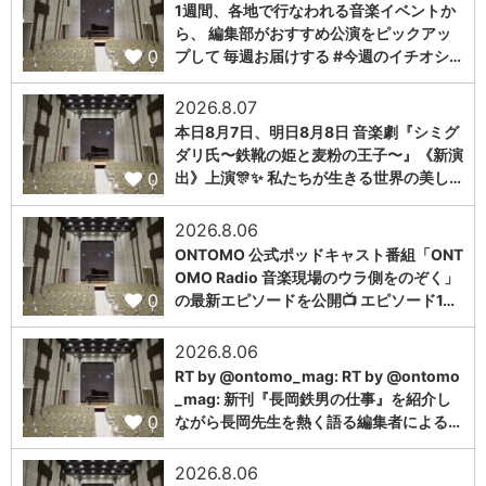
1週間、各地で行なわれる音楽イベントか
ら、 編集部がおすすめ公演をピックアッ
0
プして 毎週お届けする #今週のイチオシ…
2026.8.07
本日8月7日、明日8月8日 音楽劇『シミグ
ダリ氏〜鉄靴の姫と麦粉の王子〜』《新演
0
出》上演🎊✨ 私たちが生きる世界の美し…
2026.8.06
ONTOMO 公式ポッドキャスト番組「ONT
OMO Radio 音楽現場のウラ側をのぞく」
0
の最新エピソードを公開📺 エピソード1…
2026.8.06
RT by @ontomo_mag: RT by @ontomo
_mag: 新刊『長岡鉄男の仕事』を紹介し
0
ながら長岡先生を熱く語る編集者による…
2026.8.06