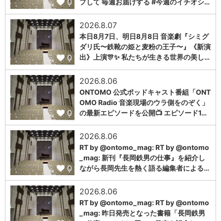
0
プして 毎週お届けする #今週のイチオシ…
2026.8.07
本日8月7日、明日8月8日 音楽劇『シミグ
ダリ氏〜鉄靴の姫と麦粉の王子〜』《新演
0
出》上演🎊✨ 私たちが生きる世界の美し…
2026.8.06
ONTOMO 公式ポッドキャスト番組「ONT
OMO Radio 音楽現場のウラ側をのぞく」
0
の最新エピソードを公開📺 エピソード1…
2026.8.06
RT by @ontomo_mag: RT by @ontomo
_mag: 新刊『長岡鉄男の仕事』を紹介し
0
ながら長岡先生を熱く語る編集者による…
2026.8.06
RT by @ontomo_mag: RT by @ontomo
_mag: 昨日発売となった書籍「長岡鉄男