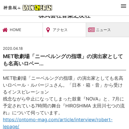
TOP
文化施設・ギャラリー
株式会社音楽之友社
ニュース
株式会社音楽之友社
HOME
アクセス
ニュース
2020.04.18
‪MET歌劇場「ニーベルングの指環」の演出家として
も名高いロベー...
‪MET歌劇場「ニーベルングの指環」の演出家としても名高
いロベール・ルパージュさん。「日本・箱・音」から受け
るインスピレーション‬
‪残念ながら中止になってしまった鼓童『NOVA』と、7月に
予定されている7時間の舞台『HIROSHIMA 太田川七つの流
れ』について伺っています。‬
https://ontomo-mag.com/article/interview/robert-
lepage/‬