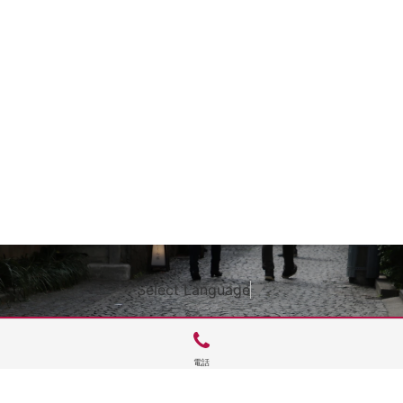
Select Language
▼
電話