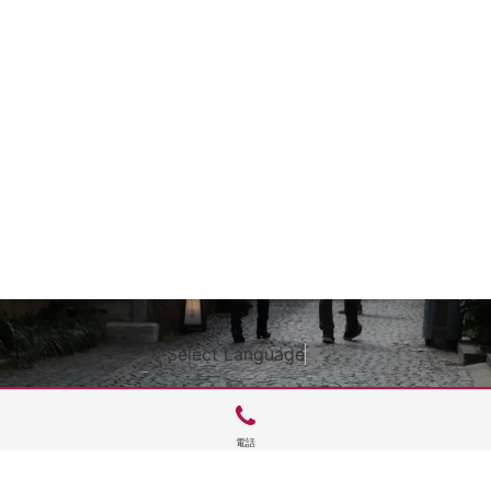
Select Language
▼
電話