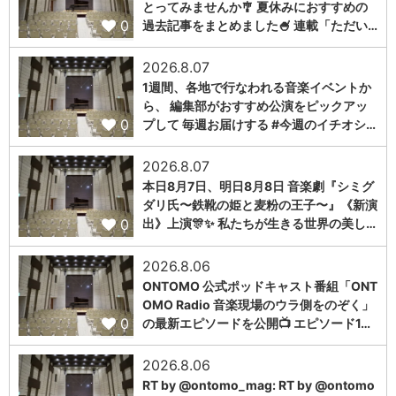
とってみませんか🎐 夏休みにおすすめの
0
過去記事をまとめました🍧 連載「ただい…
2026.8.07
1週間、各地で行なわれる音楽イベントか
ら、 編集部がおすすめ公演をピックアッ
0
プして 毎週お届けする #今週のイチオシ…
2026.8.07
本日8月7日、明日8月8日 音楽劇『シミグ
ダリ氏〜鉄靴の姫と麦粉の王子〜』《新演
0
出》上演🎊✨ 私たちが生きる世界の美し…
2026.8.06
ONTOMO 公式ポッドキャスト番組「ONT
OMO Radio 音楽現場のウラ側をのぞく」
0
の最新エピソードを公開📺 エピソード1…
2026.8.06
RT by @ontomo_mag: RT by @ontomo