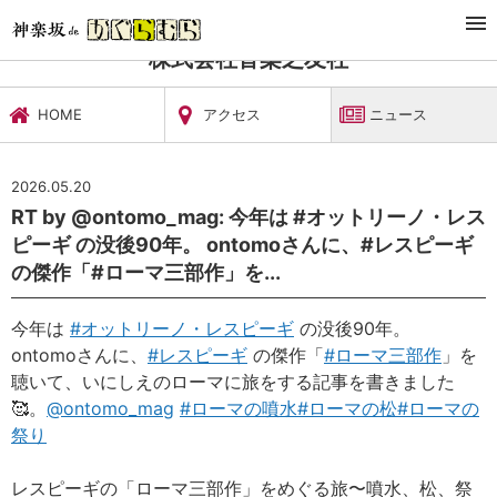
TOP
文化施設・ギャラリー
株式会社音楽之友社
ニュース
株式会社音楽之友社
HOME
アクセス
ニュース
2026.05.20
RT by @ontomo_mag: 今年は #オットリーノ・レス
ピーギ の没後90年。 ontomoさんに、#レスピーギ
の傑作「#ローマ三部作」を...
今年は
#オットリーノ・レスピーギ
の没後90年。
ontomoさんに、
#レスピーギ
の傑作「
#ローマ三部作
」を
聴いて、いにしえのローマに旅をする記事を書きました
🥰。
@ontomo_mag
#ローマの噴水
#ローマの松
#ローマの
祭り
レスピーギの「ローマ三部作」をめぐる旅〜噴水、松、祭