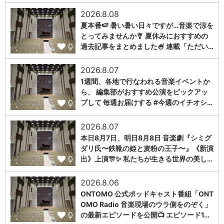
2026.8.08
夏本番🍉 暑い暑い日々ですが…音楽で涼を
とってみませんか🎐 夏休みにおすすめの
0
過去記事をまとめました🍧 連載「ただい…
2026.8.07
1週間、各地で行なわれる音楽イベントか
ら、 編集部がおすすめ公演をピックアッ
0
プして 毎週お届けする #今週のイチオシ…
2026.8.07
本日8月7日、明日8月8日 音楽劇『シミグ
ダリ氏〜鉄靴の姫と麦粉の王子〜』《新演
0
出》上演🎊✨ 私たちが生きる世界の美し…
2026.8.06
ONTOMO 公式ポッドキャスト番組「ONT
OMO Radio 音楽現場のウラ側をのぞく」
0
の最新エピソードを公開📺 エピソード1…