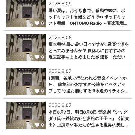
2026.8.09
暑い夏は、おうち🏠で、移動中🚃に、ポ
ッドキャスト番組をどうぞ👀 ポッドキャ
0
スト番組「ONTOMO Radio ～音楽現場…
2026.8.08
夏本番🍉 暑い暑い日々ですが…音楽で涼を
とってみませんか🎐 夏休みにおすすめの
0
過去記事をまとめました🍧 連載「ただい…
2026.8.07
1週間、各地で行なわれる音楽イベントか
ら、 編集部がおすすめ公演をピックアッ
0
プして 毎週お届けする #今週のイチオシ…
2026.8.07
本日8月7日、明日8月8日 音楽劇『シミグ
ダリ氏〜鉄靴の姫と麦粉の王子〜』《新演
0
出》上演🎊✨ 私たちが生きる世界の美し…