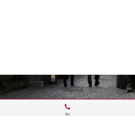
Select Language
▼
電話