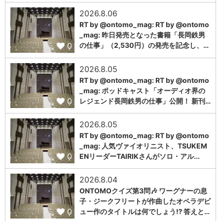
2026.8.06
RT by @ontomo_mag: RT by @ontomo
_mag: 昨日発売となった書籍「長岡鉄男
0
の仕事」（2,530円）の発売を記念し、…
2026.8.05
RT by @ontomo_mag: RT by @ontomo
_mag: ポッドキャスト「オーディオ界の
0
レジェンド長岡鉄男の仕事」公開！ 新刊…
2026.8.05
RT by @ontomo_mag: RT by @ontomo
_mag: 人気ヴァイオリニスト、TSUKEM
0
ENリーダーTAIRIKさんがソロ・アル...
2026.8.04
ONTOMOクイズ第3問🎶 ワーグナーの息
子・ジークフリートが作曲したオペラデビ
0
ュー作のタイトルは何でしょう⁉️ 答えと…