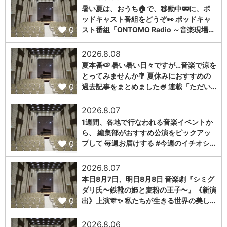
暑い夏は、おうち🏠で、移動中🚃に、ポ
ッドキャスト番組をどうぞ👀 ポッドキャ
0
スト番組「ONTOMO Radio ～音楽現場…
2026.8.08
夏本番🍉 暑い暑い日々ですが…音楽で涼を
とってみませんか🎐 夏休みにおすすめの
0
過去記事をまとめました🍧 連載「ただい…
2026.8.07
1週間、各地で行なわれる音楽イベントか
ら、 編集部がおすすめ公演をピックアッ
0
プして 毎週お届けする #今週のイチオシ…
2026.8.07
本日8月7日、明日8月8日 音楽劇『シミグ
ダリ氏〜鉄靴の姫と麦粉の王子〜』《新演
0
出》上演🎊✨ 私たちが生きる世界の美し…
2026.8.06