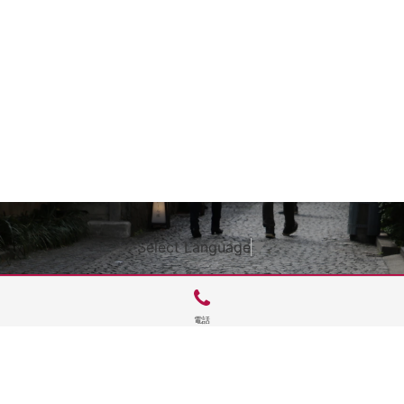
Select Language
▼
電話