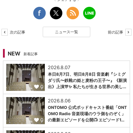
ニュース一覧
次の記事
前の記事
NEW
新着記事
2026.8.07
本日8月7日、明日8月8日 音楽劇『シミグ
ダリ氏〜鉄靴の姫と麦粉の王子〜』《新演
0
出》上演🎊✨ 私たちが生きる世界の美し…
2026.8.06
ONTOMO 公式ポッドキャスト番組「ONT
OMO Radio 音楽現場のウラ側をのぞく」
0
の最新エピソードを公開📺 エピソード1…