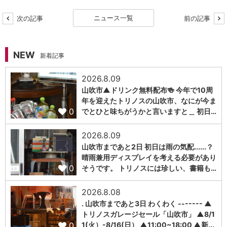
ニュース一覧
次の記事
前の記事
NEW
新着記事
2026.8.09
山吹市▲ドリンク無料配布🍻 今年で10周
年を迎えたトリノスの山吹市、なにが今ま
0
でとひと味ちがうかと言いますと＿ 初日…
2026.8.09
山吹市まであと2日 初日は雨の気配......？
晴雨兼用ディスプレイを考える必要があり
0
そうです。 トリノスには珍しい、書籍も…
2026.8.08
. 山吹市まであと3日 わくわく ------- ▲
トリノスガレージセール「山吹市」 ▲8/1
0
1(火）-8/16(日） ▲11:00~18:00 ▲新...