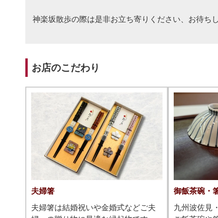
神楽坂散歩の際は是非お立ち寄りください、お待ち
お店のこだわり
夫婦箸
御飯茶碗・
夫婦箸は結婚祝いや金婚式などご夫
九州波佐見