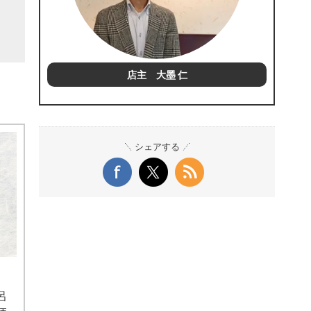
店主 大墨 仁
シェアする
呂