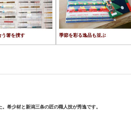
合う箸を捜す
季節を彩る逸品も並ぶ
た。希少材と新潟三条の匠の職人技が秀逸です。