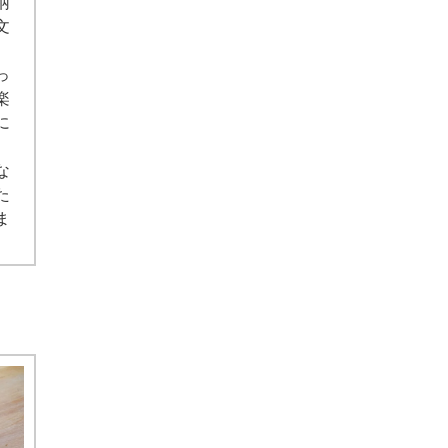
柄
文
っ
楽
に
な
た
ま