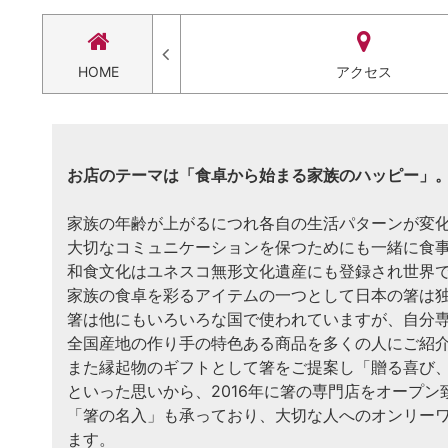
合せ
HOME
アクセス
お店のテーマは「食卓から始まる家族のハッピー」
家族の年齢が上がるにつれ各自の生活パターンが変
大切なコミュニケーションを保つためにも一緒に食
和食文化はユネスコ無形文化遺産にも登録され世界
家族の食卓を彩るアイテムの一つとして日本の箸は
箸は他にもいろいろな国で使われていますが、自分
全国産地の作り手の特色ある商品を多くの人にご紹
また縁起物のギフトとして箸をご提案し「贈る喜び
といった思いから、2016年に箸の専門店をオープン
「箸の名入」も承っており、大切な人へのオンリー
ます。