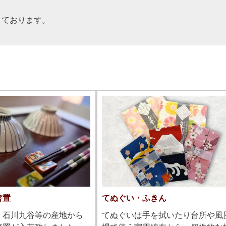
しております。
箸置
てぬぐい・ふきん
・石川九谷等の産地から
てぬぐいは手を拭いたり台所や風