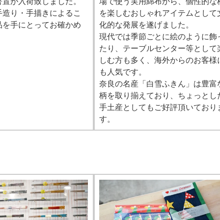
箸置が入荷致しました。
場で使う実用綿布から、個性的な
手造り・手描きによるこ
を楽しむおしゃれアイテムとして
品を手にとってお確かめ
化的な発展を遂げました。
現代では季節ごとに絵のように飾
たり、テーブルセンター等として
しむ方も多く、海外からのお客様
も人気です。
奈良の名産「白雪ふきん」は豊富
柄を取り揃えており、ちょっとし
手土産としてもご好評頂いており
す。