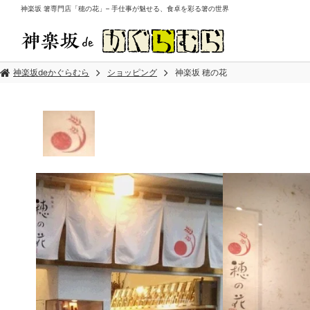
神楽坂 箸専門店「穂の花」– 手仕事が魅せる、食卓を彩る箸の世界
神楽坂deかぐらむら
ショッピング
神楽坂 穂の花