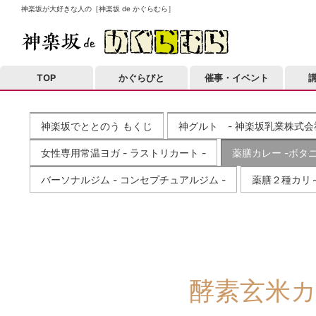
神楽坂が大好きな人の［神楽坂 de かぐらむら］
TOP
かぐらびと
催事・イベント
神楽坂でととのう もくじ
神グルト - 神楽坂乳業株式会社
女性専用常温ヨガ - ラストリカート -
薬膳カレー -ボタニ
バーソナルジム - コンセプチュアルジム -
薬膳２種カリ～ 
酵素玄米