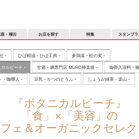
講座・稽古
お店を探す
特集
スタンプラ
 -
ひば精油 - ひば工房 -
参鶏湯 - 松の実 -
カルビーチ -
甘酒 - 麹専門店 MURO神楽坂 -
御香入浴料 - 椿
- 咖喱人 -
豆乳 - かつのとうふ -
しょうが緑茶 - 楽山 -
『ボタニカルビーチ』
「食」×「美容」の
カフェ＆オーガニックセレク