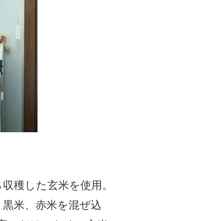
ら収穫した玄米を使用。
、黒米、赤米を混ぜ込