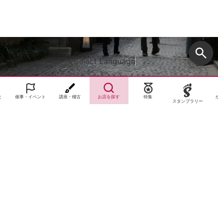
Select Language
▼
と
催事・イベント
講座・稽古
お店を探す
特集
スタンプラリー
サイトTOP
運営会社案内
サイト理念とコンセプト
プライバシーポリシー
サイトポリシー
お問合せ
掲載申し込み
店舗ログイン