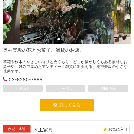
奥神楽坂の花とお菓子、雑貨のお店。
草花や枝木のやさしい香りとぬくもり、どこか懐かしくもある素朴なお
菓子や、好みで集めたアンティーク雑貨に出会える、奥神楽坂の小さな
花屋です。
03-6280-7665
クチコミ
クーポン
WEB予約
詳しく見る
赤城・水道
お気に入り
木工家具