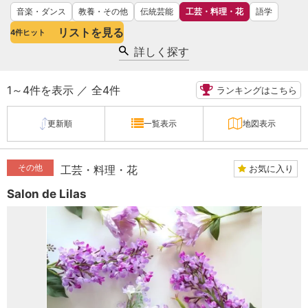
音楽・ダンス
教養・その他
伝統芸能
工芸・料理・花
語学
リストを見る
4
件ヒット
詳しく探す
1～4件を表示 ／ 全4件
ランキングはこちら
更新順
一覧表示
地図表示
その他
お気に入り
工芸・料理・花
Salon de Lilas