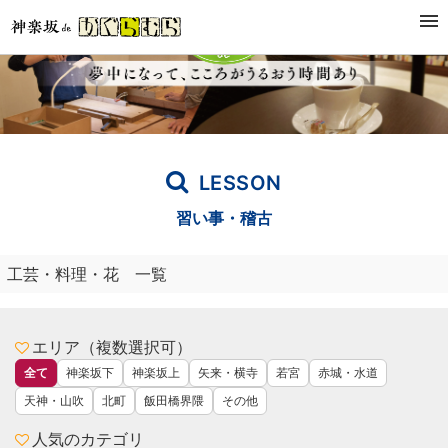
LESSON
習い事・稽古
工芸・料理・花 一覧
エリア（複数選択可）
全て
神楽坂下
神楽坂上
矢来・横寺
若宮
赤城・水道
天神・山吹
北町
飯田橋界隈
その他
人気のカテゴリ